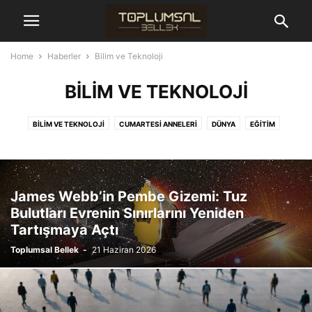
Home
Haberler
Bilim ve Teknoloji
BILIM VE TEKNOLOJI
BILIM VE TEKNOLOJI
CUMARTESI ANNELERI
DÜNYA
EĞITIM
EKONOMI
GÜNDEM
HAK İHLALERI
İBB DAVASI
KADIN
SAĞLIK
SIYASAL CINAYETLER
James Webb’in Pembe Gizemi: Tuz
Bulutları Evrenin Sınırlarını Yeniden
Tartışmaya Açtı
Toplumsal Bellek
-
21 Haziran 2026