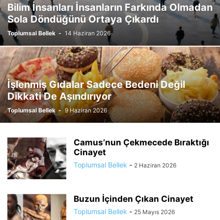
Bilim İnsanları İnsanların Farkında Olmadan
Sola Döndüğünü Ortaya Çıkardı
Toplumsal Bellek
-
14 Haziran 2026
İşlenmiş Gıdalar Sadece Bedeni Değil
Dikkati De Aşındırıyor
Toplumsal Bellek
-
9 Haziran 2026
Camus’nun Çekmecede Bıraktığı
Cinayet
Toplumsal Bellek
-
2 Haziran 2026
Buzun İçinden Çıkan Cinayet
Toplumsal Bellek
-
25 Mayıs 2026