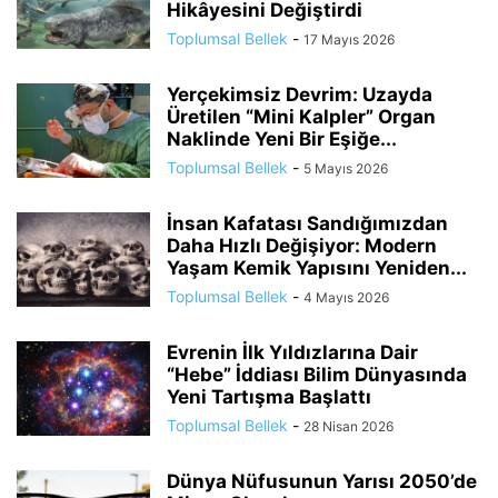
Hikâyesini Değiştirdi
Toplumsal Bellek
-
17 Mayıs 2026
Yerçekimsiz Devrim: Uzayda
Üretilen “Mini Kalpler” Organ
Naklinde Yeni Bir Eşiğe...
Toplumsal Bellek
-
5 Mayıs 2026
İnsan Kafatası Sandığımızdan
Daha Hızlı Değişiyor: Modern
Yaşam Kemik Yapısını Yeniden...
Toplumsal Bellek
-
4 Mayıs 2026
Evrenin İlk Yıldızlarına Dair
“Hebe” İddiası Bilim Dünyasında
Yeni Tartışma Başlattı
Toplumsal Bellek
-
28 Nisan 2026
Dünya Nüfusunun Yarısı 2050’de