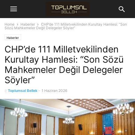
Home
Haberler
CHP’de 111 Milletvekilinden Kurultay Hamlesi: “Son
Sözü Mahkemeler Değil Delegeler Söyler”
Haberler
CHP’de 111 Milletvekilinden
Kurultay Hamlesi: “Son Sözü
Mahkemeler Değil Delegeler
Söyler”
::
Toplumsal Bellek
-
1 Haziran 2026