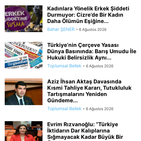
Kadınlara Yönelik Erkek Şiddeti
Durmuyor: Cizre’de Bir Kadın
Daha Ölümün Eşiğine...
Bahar ŞENER
-
6 Ağustos 2026
Türkiye’nin Çerçeve Yasası
Dünya Basınında: Barış Umudu İle
Hukuki Belirsizlik Aynı...
Toplumsal Bellek
-
6 Ağustos 2026
Aziz İhsan Aktaş Davasında
Kısmi Tahliye Kararı, Tutukluluk
Tartışmalarını Yeniden
Gündeme...
Toplumsal Bellek
-
6 Ağustos 2026
Evrim Rızvanoğlu: “Türkiye
İktidarın Dar Kalıplarına
Sığmayacak Kadar Büyük Bir