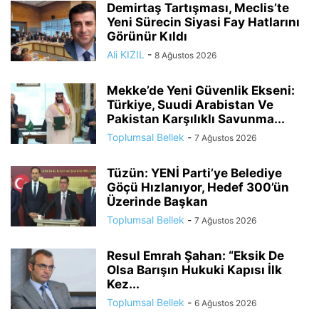
Demirtaş Tartışması, Meclis’te
Yeni Sürecin Siyasi Fay Hatlarını
Görünür Kıldı
Ali KIZIL
-
8 Ağustos 2026
Mekke’de Yeni Güvenlik Ekseni:
Türkiye, Suudi Arabistan Ve
Pakistan Karşılıklı Savunma...
Toplumsal Bellek
-
7 Ağustos 2026
Tüzün: YENİ Parti’ye Belediye
Göçü Hızlanıyor, Hedef 300’ün
Üzerinde Başkan
Toplumsal Bellek
-
7 Ağustos 2026
Resul Emrah Şahan: “Eksik De
Olsa Barışın Hukuki Kapısı İlk
Kez...
Toplumsal Bellek
-
6 Ağustos 2026