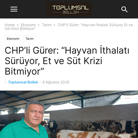
Home
Ekonomi
Tarım
CHP’li Gürer: “Hayvan İthalatı Sürüyor, Et ve
Süt Krizi Bitmiyor”
Ekonomi
Tarım
CHP’li Gürer: “Hayvan İthalatı
Sürüyor, Et ve Süt Krizi
Bitmiyor”
::
Toplumsal Bellek
-
6 Ağustos 2025