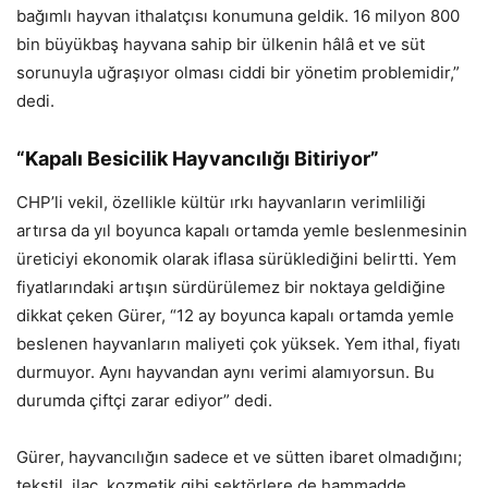
bağımlı hayvan ithalatçısı konumuna geldik. 16 milyon 800
bin büyükbaş hayvana sahip bir ülkenin hâlâ et ve süt
sorunuyla uğraşıyor olması ciddi bir yönetim problemidir,”
dedi.
“Kapalı Besicilik Hayvancılığı Bitiriyor”
CHP’li vekil, özellikle kültür ırkı hayvanların verimliliği
artırsa da yıl boyunca kapalı ortamda yemle beslenmesinin
üreticiyi ekonomik olarak iflasa sürüklediğini belirtti. Yem
fiyatlarındaki artışın sürdürülemez bir noktaya geldiğine
dikkat çeken Gürer, “12 ay boyunca kapalı ortamda yemle
beslenen hayvanların maliyeti çok yüksek. Yem ithal, fiyatı
durmuyor. Aynı hayvandan aynı verimi alamıyorsun. Bu
durumda çiftçi zarar ediyor” dedi.
Gürer, hayvancılığın sadece et ve sütten ibaret olmadığını;
tekstil, ilaç, kozmetik gibi sektörlere de hammadde