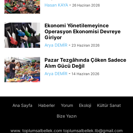
Hasan KAYA
-
26 Haziran 2026
Ekonomi Yönetilemeyince
Operasyon Ekonomisi Devreye
Giriyor
Arya DEMİR
-
23 Haziran 2026
Pazar Tezgâhında Çöken Sadece
Alım Gücü Değil
Arya DEMİR
-
14 Haziran 2026
Ana Sayfa
Haberler
Yorum
Ekoloji
Kültür Sanat
Bize Yazın
www. toplumsalbellek.com toplumsalbellek.tb@gmail.com