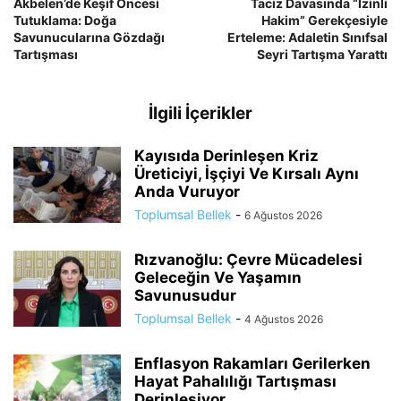
Akbelen’de Keşif Öncesi
Taciz Davasında “İzinli
Tutuklama: Doğa
Hakim” Gerekçesiyle
Savunucularına Gözdağı
Erteleme: Adaletin Sınıfsal
Tartışması
Seyri Tartışma Yarattı
İlgili İçerikler
Kayısıda Derinleşen Kriz
Üreticiyi, İşçiyi Ve Kırsalı Aynı
Anda Vuruyor
Toplumsal Bellek
-
6 Ağustos 2026
Rızvanoğlu: Çevre Mücadelesi
Geleceğin Ve Yaşamın
Savunusudur
Toplumsal Bellek
-
4 Ağustos 2026
Enflasyon Rakamları Gerilerken
Hayat Pahalılığı Tartışması
Derinleşiyor