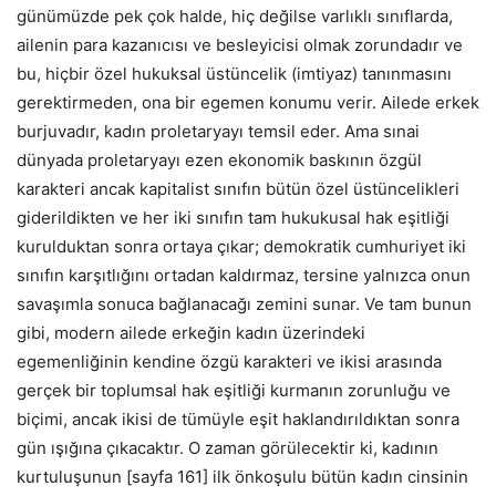
günümüzde pek çok halde, hiç değilse varlıklı sınıflarda,
ailenin para kazanıcısı ve besleyicisi olmak zorundadır ve
bu, hiçbir özel hukuksal üstüncelik (imtiyaz) tanınmasını
gerektirmeden, ona bir egemen konumu verir. Ailede erkek
burjuvadır, kadın proletaryayı temsil eder. Ama sınai
dünyada proletaryayı ezen ekonomik baskının özgül
karakteri ancak kapitalist sınıfın bütün özel üstüncelikleri
giderildikten ve her iki sınıfın tam hukukusal hak eşitliği
kurulduktan sonra ortaya çıkar; demokratik cumhuriyet iki
sınıfın karşıtlığını ortadan kaldırmaz, tersine yalnızca onun
savaşımla sonuca bağlanacağı zemini sunar. Ve tam bunun
gibi, modern ailede erkeğin kadın üzerindeki
egemenliğinin kendine özgü karakteri ve ikisi arasında
gerçek bir toplumsal hak eşitliği kurmanın zorunluğu ve
biçimi, ancak ikisi de tümüyle eşit haklandırıldıktan sonra
gün ışığına çıkacaktır. O zaman görülecektir ki, kadının
kurtuluşunun [sayfa 161] ilk önkoşulu bütün kadın cinsinin