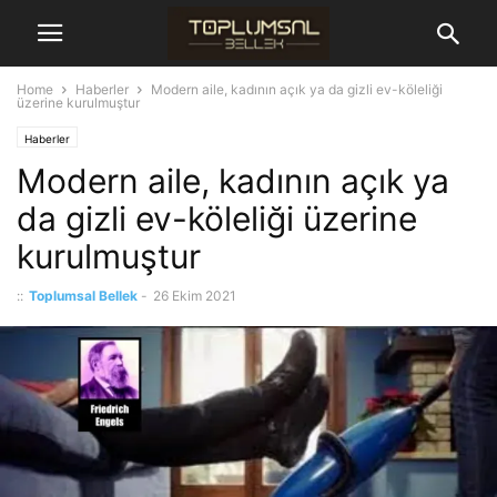
Home
Haberler
Modern aile, kadının açık ya da gizli ev-köleliği
üzerine kurulmuştur
Haberler
Modern aile, kadının açık ya
da gizli ev-köleliği üzerine
kurulmuştur
::
Toplumsal Bellek
-
26 Ekim 2021