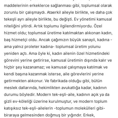
maddelerinin erkeklerce sağlanması gibi, toplumsal olarak
zorunlu bir çalışmaydı. Ataerkil aileyle birlikte, ve daha çok
tekeşli ayrı aileyle birlikte, bu değişti. Ev yönetimi kamusal
niteliğini yitirdi. Artık toplumu ilgilendirmiyordu. Özel
hizmet oldu; toplumsal üretime katılmaktan alıkonan kadın,
baş hizmetçi oldu. Ancak çağımızın büyük sanayii, kadına -
ama yalnız proleter kadına- toplumsal üretim yolunu
yeniden açtı. Ama öyle ki, kadın ailenin özel hizmetindeki
görevini yerine getirirse, kamusal üretimin dışında kalır ve
hiçbir şey kazanamaz; ve kamusal çalışmaya katılmak ve
kendi başına kazanmak isterse, aile görevlerini yerine
getirmekten alıkonur. Ve fabrikada olduğu gibi, bütün
meslek dallarında, hekimlikten avukatlığa kadar, kadının
durumu böyledir. Modern tek-eşli-aile, kadının açık ya da
gizli ev-köleliği üzerine kurulmuştur, ve modern toplum
katışıksız tek-eşli-ailelerin -toplumun molekülleri gibi-
biraraya gelmesinden doğmuş bir yığındır. Erkek,