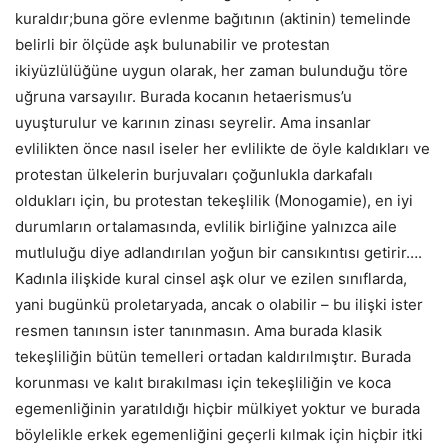
kuraldır;buna göre evlenme bağıtının (aktinin) temelinde
belirli bir ölçüde aşk bulunabilir ve protestan
ikiyüzlülüğüne uygun olarak, her zaman bulunduğu töre
uğruna varsayılır. Burada kocanın hetaerismus’u
uyuşturulur ve karının zinası seyrelir. Ama insanlar
evlilikten önce nasıl iseler her evlilikte de öyle kaldıkları ve
protestan ülkelerin burjuvaları çoğunlukla darkafalı
oldukları için, bu protestan tekeşlilik (Monogamie), en iyi
durumların ortalamasında, evlilik birliğine yalnızca aile
mutluluğu diye adlandırılan yoğun bir cansıkıntısı getirir….
Kadınla ilişkide kural cinsel aşk olur ve ezilen sınıflarda,
yani bugünkü proletaryada, ancak o olabilir – bu ilişki ister
resmen tanınsın ister tanınmasın. Ama burada klasik
tekeşliliğin bütün temelleri ortadan kaldırılmıştır. Burada
korunması ve kalıt bırakılması için tekeşliliğin ve koca
egemenliğinin yaratıldığı hiçbir mülkiyet yoktur ve burada
böylelikle erkek egemenliğini geçerli kılmak için hiçbir itki