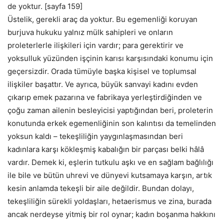
de yoktur. [sayfa 159]
Üstelik, gerekli araç da yoktur. Bu egemenliği koruyan
burjuva hukuku yalnız mülk sahipleri ve onların
proleterlerle ilişkileri için vardır; para gerektirir ve
yoksulluk yüzünden işçinin karısı karşısındaki konumu için
geçersizdir. Orada tümüyle başka kişisel ve toplumsal
ilişkiler başattır. Ve ayrıca, büyük sanvayi kadını evden
çıkarıp emek pazarına ve fabrikaya yerleştirdiğinden ve
çoğu zaman ailenin besleyicisi yaptığından beri, proleterin
konutunda erkek egemenliğinin son kalıntısı da temelinden
yoksun kaldı – tekeşliliğin yaygınlaşmasından beri
kadınlara karşı kökleşmiş kabalığın bir parçası belki hâlâ
vardır. Demek ki, eşlerin tutkulu aşkı ve en sağlam bağlılığı
ile bile ve bütün uhrevi ve dünyevi kutsamaya karşın, artık
kesin anlamda tekeşli bir aile değildir. Bundan dolayı,
tekeşliliğin sürekli yoldaşları, hetaerismus ve zina, burada
ancak nerdeyse yitmiş bir rol oynar; kadın boşanma hakkını