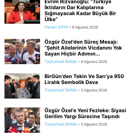
Evrim Rızvanoğlu: “Türkiye
İktidarın Dar Kalıplarına
Sığmayacak Kadar Büyük Bir
Ülke”
Hasan KAYA
-
6 Ağustos 2026
Özgür Özel’den Süreç Mesajı:
“Şehit Ailelerinin Vicdanını Yok
Sayan Hiçbir Adımın...
Toplumsal Bellek
-
6 Ağustos 2026
BirGün’den Tekin Ve Sarı’ya 950
Liralık Sembolik Dava
Toplumsal Bellek
-
5 Ağustos 2026
Özgür Özel’e Yeni Fezleke: Siyasi
Gerilim Yargı Sürecine Taşındı
Toplumsal Bellek
-
5 Ağustos 2026