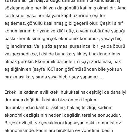
susturmak için başvurduğu kanıtlamanın ta kendisidir, iş
sözleşmesine her iki yan da gönüllü katılmış olmalıdır. Ama
sözleşme, yasa her iki yanı kâğıt üzerinde eşitler
eşitlemez, gönüllü katılınmış gibi geçerli olur. Çeşitli sınıf
konumlarının bir yana verdiği güç, o yanın öbürüne yaptığı
baskı -her ikisinin gerçek ekonomik konumu-, yasayı hiç
ilgilendirmez. Ve iş sözleşmesi süresince, biri ya da öbürü
vazgeçmedikçe, ikisi de buna karşılık eşit haklandırılmış
olmak gerekir. Ekonomik darbelerin işçiyi zorlaması, hak
eşitliğinin en [sayfa 160] son görüntüsünden bile yoksun
bırakması karşısında yasa hiçbir şey yapamaz…
Erkek ile kadının evlilikteki hukuksal hak eşitliği de daha iyi
durumda değildir. İkisinin bize önceki toplum
durumlarından kalıt bırakılmış hak eşitsizliği, kadının
ekonomik ezilgisinin nedeni değildir, tersine sonucudur.
Birçok evli çift ve çocuklarını kapsayan eski komünist ev
ekonomisinde, kadınlara bırakılan ev yönetimi, besin