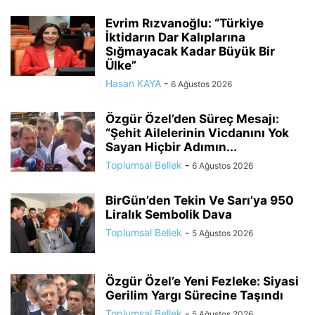
Evrim Rızvanoğlu: “Türkiye
İktidarın Dar Kalıplarına
Sığmayacak Kadar Büyük Bir
Ülke”
Hasan KAYA
-
6 Ağustos 2026
Özgür Özel’den Süreç Mesajı:
“Şehit Ailelerinin Vicdanını Yok
Sayan Hiçbir Adımın...
Toplumsal Bellek
-
6 Ağustos 2026
BirGün’den Tekin Ve Sarı’ya 950
Liralık Sembolik Dava
Toplumsal Bellek
-
5 Ağustos 2026
Özgür Özel’e Yeni Fezleke: Siyasi
Gerilim Yargı Sürecine Taşındı
Toplumsal Bellek
-
5 Ağustos 2026