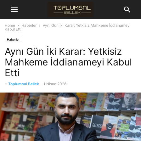
Home
Haberler
Aynı Gün İki Karar: Yetkisiz Mahkeme İddianameyi
Kabul Etti
Haberler
Aynı Gün İki Karar: Yetkisiz
Mahkeme İddianameyi Kabul
Etti
::
Toplumsal Bellek
-
1 Nisan 2026