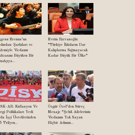
lgesu Erenus’un
Evrim Rızvanoğlu:
dından: Şarkıları ve
“Türkiye İktidarın Dar
lemiyle Vicdanın
Kalıplarına Sığmayacak
fızasını Büyüten Bir
Kadar Büyük Bir Ülke”
natçıya...
SK-AR: Enflasyon Ve
Özgür Özel’den Süreç
rgi Politikaları Yedi
Mesajı: “Şehit Ailelerinin
da İşçi Ücretlerinden
Vicdanını Yok Sayan
5 Trilyon...
Hiçbir Adımın...