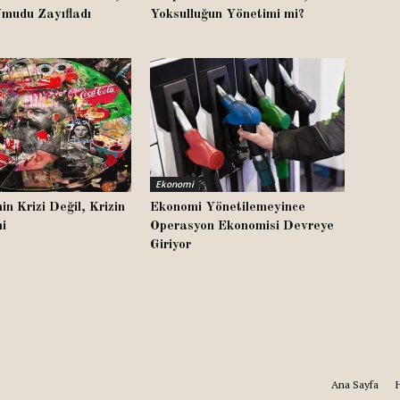
udu Zayıfladı
Yoksulluğun Yönetimi mi?
Ekonomi
in Krizi Değil, Krizin
Ekonomi Yönetilemeyince
i
Operasyon Ekonomisi Devreye
Giriyor
Ana Sayfa