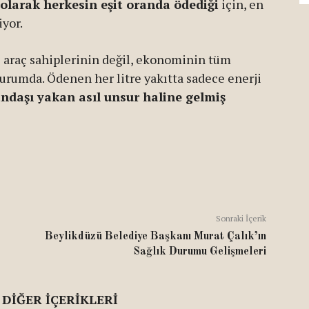
olarak herkesin eşit oranda ödediği
için, en
iyor.
e araç sahiplerinin değil, ekonominin tüm
rumda. Ödenen her litre yakıtta sadece enerji
andaşı yakan asıl unsur haline gelmiş
Sonraki İçerik
Beylikdüzü Belediye Başkanı Murat Çalık’ın
Sağlık Durumu Gelişmeleri
 DIĞER İÇERIKLERI