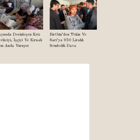
yısıda Derinleşen Kriz
BirGün’den Tekin Ve
eticiyi, İşçiyi Ve Kırsalı
Sarı’ya 950 Liralık
nı Anda Vuruyor
Sembolik Dava