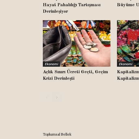
Hayat Pahalılığı Tartışması
Büyüme Um
Derinleşiyor
Ekonomi
Ekonomi
Açlık Sınırı Ücreti Geçti, Geçim
Kapitalizm
Krizi Derinleşti
Kapitalizm
Toplumsal Bellek