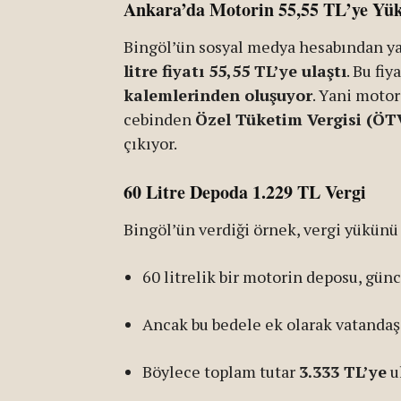
Ankara’da Motorin 55,55 TL’ye Yük
Bingöl’ün sosyal medya hesabından ya
litre fiyatı 55,55 TL’ye ulaştı
. Bu fiy
kalemlerinden oluşuyor
. Yani motor
cebinden
Özel Tüketim Vergisi (ÖT
çıkıyor.
60 Litre Depoda 1.229 TL Vergi
Bingöl’ün verdiği örnek, vergi yükünü
60 litrelik bir motorin deposu, günc
Ancak bu bedele ek olarak vatanda
Böylece toplam tutar
3.333 TL’ye
ul