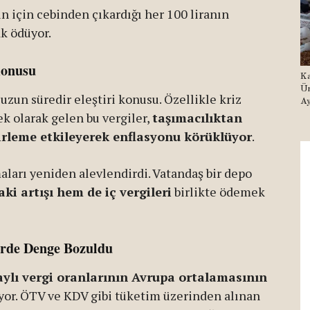
 için cebinden çıkardığı her 100 liranın
ak ödüyor.
Konusu
Ka
Ür
zun süredir eleştiri konusu. Özellikle kriz
Ay
ek olarak gelen bu vergiler,
taşımacılıktan
irleme etkileyerek enflasyonu körüklüyor
.
maları yeniden alevlendirdi. Vatandaş bir depo
i artışı hem de iç vergileri
birlikte ödemek
erde Denge Bozuldu
aylı vergi oranlarının Avrupa ortalamasının
yor. ÖTV ve KDV gibi tüketim üzerinden alınan