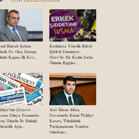
sul Emrah Şahan:
Kadınlara Yönelik Erkek
ksik De Olsa Barışın
Şiddeti Durmuyor:
kuki Kapısı İlk Kez...
Cizre’de Bir Kadın Daha
Ölümün Eşiğine...
rkiye’nin Çerçeve
Aziz İhsan Aktaş
sası Dünya Basınında:
Davasında Kısmi Tahliye
rış Umudu İle Hukuki
Kararı, Tutukluluk
lirsizlik Aynı...
Tartışmalarını Yeniden
Gündeme...