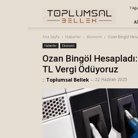
Toplumsal
7 Ağ
Bellek
A
Ana Sayfa
Haberler
Ekonomi
Ozan Bingöl Hesa
Haberler
Ekonomi
Ozan Bingöl Hesapladı:
TL Vergi Ödüyoruz
::
Toplumsal Bellek
-
22 Haziran 2025