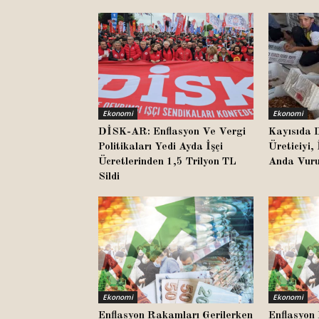
Ekonomi
Ekonomi
DİSK-AR: Enflasyon Ve Vergi
Kayısıda D
Politikaları Yedi Ayda İşçi
Üreticiyi, 
Ücretlerinden 1,5 Trilyon TL
Anda Vuru
Sildi
Ekonomi
Ekonomi
Enflasyon Rakamları Gerilerken
Enflasyon 