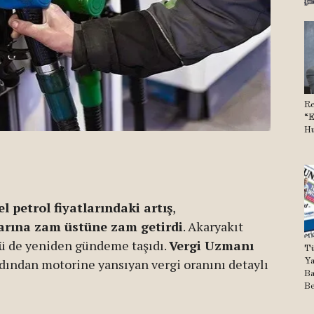
Re
“E
Hu
l petrol fiyatlarındaki artış
,
larına zam üstüne zam getirdi
. Akaryakıt
ünü de yeniden gündeme taşıdı.
Vergi Uzmanı
Tü
rdından motorine yansıyan vergi oranını detaylı
Ya
Ba
Be