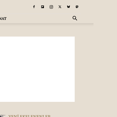
NAT
YENI EKELENENLER