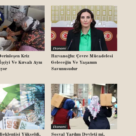
Ekonomi
erinleşen Kriz
Rızvanoğlu: Çevre Mücadelesi
İşçiyi Ve Kırsalı Aynı
Geleceğin Ve Yaşamın
yor
Savunusudur
Ekonomi
Beklentisi Yükseldi,
Sosyal Yardım Devleti mi,