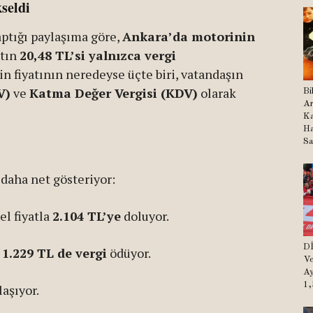
seldi
ptığı paylaşıma göre,
Ankara’da motorinin
atın
20,48 TL’si yalnızca vergi
in fiyatının neredeyse üçte biri, vatandaşın
V)
ve
Katma Değer Vergisi (KDV)
olarak
Bi
Ar
Ka
Ha
Sa
 daha net gösteriyor:
el fiyatla
2.104 TL’ye
doluyor.
Dİ
ş
1.229 TL de vergi
ödüyor.
Ve
Ay
1,
aşıyor.