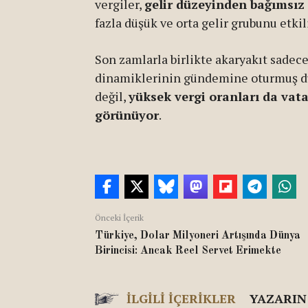
vergiler,
gelir düzeyinden bağımsız 
fazla düşük ve orta gelir grubunu etkil
Son zamlarla birlikte akaryakıt sadec
dinamiklerinin gündemine oturmuş du
değil,
yüksek vergi oranları da vat
görünüyor
.
Önceki İçerik
Türkiye, Dolar Milyoneri Artışında Dünya
Birincisi: Ancak Reel Servet Erimekte
İLGILI İÇERIKLER
YAZARIN