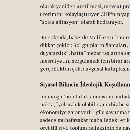
olarak yeniden üretilmesi, mevcut prot
üretimini kolaylaştırıyor. CHP’nin yapt
“solcu ajitasyon” olarak kodlanıyor.
Bu noktada, haberde Melike Türkmen’
dikkat çekici: Sol grupların flamaları
duyarsızlık”, hatta “mezar taşlarına sa
meşruiyetini sorgulamak için birer ara
gerçeklikten çok, duygusal kutuplaşm
Siyasal Bilincin İdeolojik Koşullan
İmamoğlu’nun tutuklanmasına muhafaz
nokta, “yolsuzluk olabilir ama biz bu 
ekonomiye zarar verir” gibi savunma r
sadece muhafazakâr mahalledeki etik
örgütlü sivil toplum refleksinin de nası