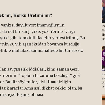
stek mi, Korku Üretimi mi?
in yankısı duyuluyor: İmamoğlu’nun
Tü
da net bir karşı çıkış yok. Yerine “yargı
Be
He
tık” gibi temkinli ifadeler yerleştirilmiş. Bu
Ba
P’nin 20 yılı aşan iktidarı boyunca kurduğu
likle muhafazakâr mahallede bir tür sessiz
an saygısızlık iddiaları, kimi zaman Gezi
erilerinin “toplum huzurunu bozduğu” gibi
Ka
Şi
r. Bu tür söylemler, sivil itaatsizliğin
Ci
sik araçlar. Ama asıl dikkat çekici olan, bu
Öl
tık içselleşmiş olması.