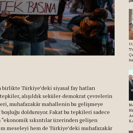
Uz
Tü
Ça
Sü
rlikte Türkiye’deki siyasal fay hatları
tepkiler, alışıldık seküler-demokrat çevrelerin
aberi, muhafazakâr mahallenin bu gelişmeye
Me
r boşluğu dolduruyor. Fakat bu tepkileri sadece
Ek
Ar
a “ekonomik sıkıntılar üzerinden gelişen
Ka
em meseleyi hem de Türkiye’deki muhafazakâr