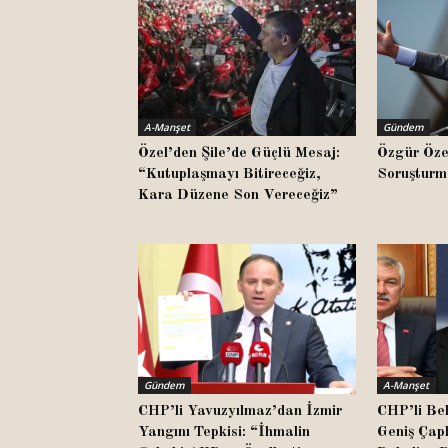
A-Manşet
Gündem
Özel’den Şile’de Güçlü Mesaj:
Özgür Öze
“Kutuplaşmayı Bitireceğiz,
Soruşturm
Kara Düzene Son Vereceğiz”
Gündem
A-Manşet
CHP’li Yavuzyılmaz’dan İzmir
CHP’li Bel
Yangını Tepkisi: “İhmalin
Geniş Çap