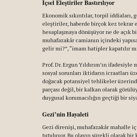
İçsel Eleştiriler Bastırılıyor
Ekonomik sıkıntılar, torpil iddiaları, 
eleştiriler, haberde birçok kez tekrar 
hesaplaşmaya dönüşüyor ne de açık bir 
muhafazakâr camianın içindeki yapısal
gelir mi?”, “imam hatipler kapatılır 
Prof. Dr. Ergun Yıldırım’ın ifadesiyl
sosyal sorunları iktidarın icraatları 
doğacak potansiyel tehlikeler üzerind
parçası değil, bir kalkan olarak görül
duygusal korumacılığın geçtiği bir siy
Gezi’nin Hayaleti
Gezi direnişi, muhafazakâr mahalle içi
tutuluyor. Bu olayın sürekli olarak bi