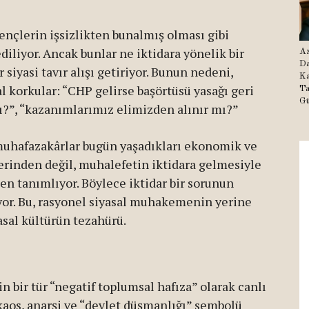
gençlerin işsizlikten bunalmış olması gibi
ediliyor. Ancak bunlar ne iktidara yönelik bir
Az
Da
siyasi tavır alışı getiriyor. Bunun nedeni,
Ka
 korkular: “CHP gelirse başörtüsü yasağı geri
Ta
Gü
mı?”, “kazanımlarımız elimizden alınır mı?”
e muhafazakârlar bugün yaşadıkları ekonomik ve
üzerinden değil, muhalefetin iktidara gelmesiyle
en tanımlıyor. Böylece iktidar bir sorunun
üyor. Bu, rasyonel siyasal muhakemenin yerine
asal kültürün tezahürü.
n bir tür “negatif toplumsal hafıza” olarak canlı
r kaos, anarşi ve “devlet düşmanlığı” sembolü