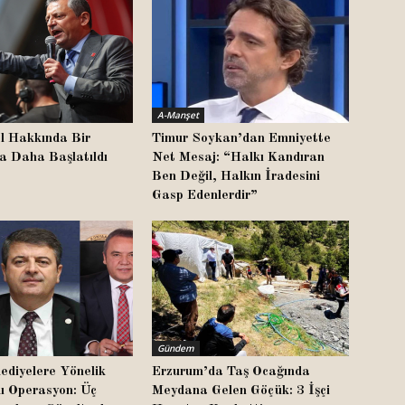
A-Manşet
l Hakkında Bir
Timur Soykan’dan Emniyette
a Daha Başlatıldı
Net Mesaj: “Halkı Kandıran
Ben Değil, Halkın İradesini
Gasp Edenlerdir”
Gündem
ediyelere Yönelik
Erzurum’da Taş Ocağında
lı Operasyon: Üç
Meydana Gelen Göçük: 3 İşçi