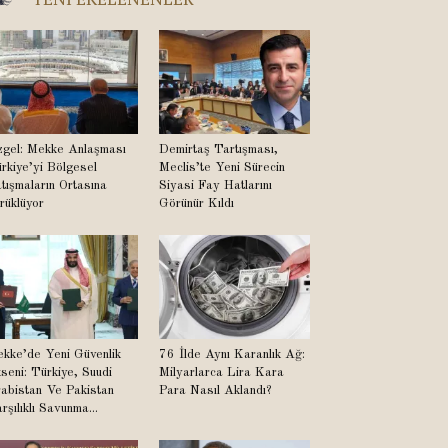
gel: Mekke Anlaşması
Demirtaş Tartışması,
rkiye’yi Bölgesel
Meclis’te Yeni Sürecin
tışmaların Ortasına
Siyasi Fay Hatlarını
rüklüyor
Görünür Kıldı
kke’de Yeni Güvenlik
76 İlde Aynı Karanlık Ağ:
seni: Türkiye, Suudi
Milyarlarca Lira Kara
abistan Ve Pakistan
Para Nasıl Aklandı?
rşılıklı Savunma...