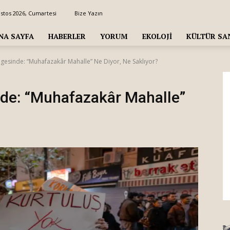
stos 2026, Cumartesi
Bize Yazın
NA SAYFA
HABERLER
YORUM
EKOLOJI
KÜLTÜR SA
gesinde: “Muhafazakâr Mahalle” Ne Diyor, Ne Saklıyor?
de: “Muhafazakâr Mahalle”