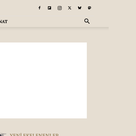
NAT
YENI EKELENENLER