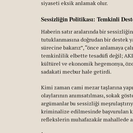
siyaseti eksik anlamak olur.
Sessizliğin Politikası: Temkinli De
Haberin satır aralarında bir sessizliğ
tutuklanmasına doğrudan bir destek ya 
sürecine bakarız”, “önce anlamaya çalış
temkinlilik elbette tesadüfi değil; AK
kültürel ve ekonomik hegemonya, özel
sadakati mecbur hale getirdi.
Kimi zaman cami mezar taşlarına yapıl
olaylarının anımsatılması, sokak göst
argümanlar bu sessizliği meşrulaştırıyo
kriminalize edilmesinde başvurulan kla
reflekslerin muhafazakâr mahallede ar