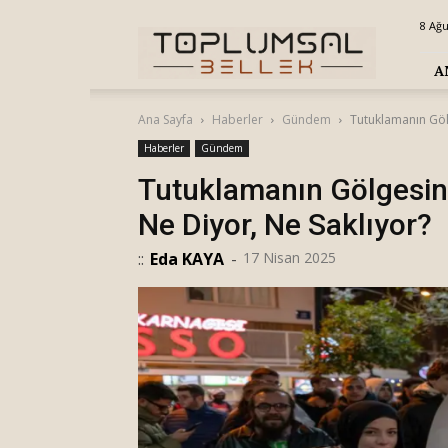
Toplumsal
8 Ağu
Bellek
A
Ana Sayfa
Haberler
Gündem
Tutuklamanın Göl
Haberler
Gündem
Tutuklamanın Gölgesin
Ne Diyor, Ne Saklıyor?
::
Eda KAYA
-
17 Nisan 2025