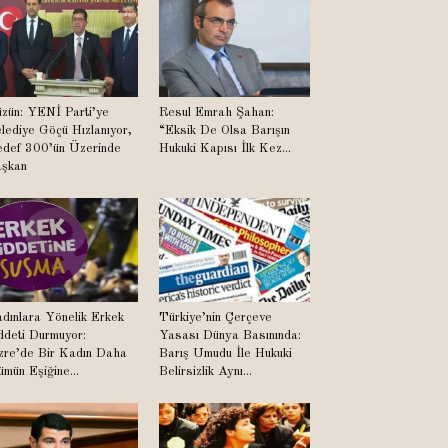
zün: YENİ Parti’ye
Resul Emrah Şahan:
lediye Göçü Hızlanıyor,
“Eksik De Olsa Barışın
def 300’ün Üzerinde
Hukuki Kapısı İlk Kez...
şkan
dınlara Yönelik Erkek
Türkiye’nin Çerçeve
ddeti Durmuyor:
Yasası Dünya Basınında:
zre’de Bir Kadın Daha
Barış Umudu İle Hukuki
ümün Eşiğine...
Belirsizlik Aynı...