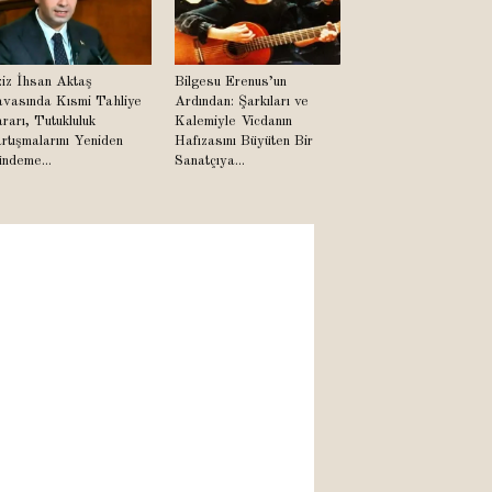
iz İhsan Aktaş
Bilgesu Erenus’un
vasında Kısmi Tahliye
Ardından: Şarkıları ve
rarı, Tutukluluk
Kalemiyle Vicdanın
rtışmalarını Yeniden
Hafızasını Büyüten Bir
ndeme...
Sanatçıya...