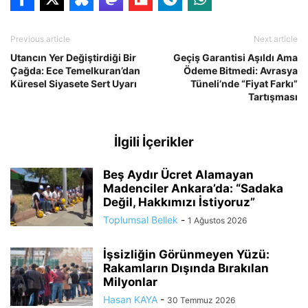
Previous article
Next article
Utancın Yer Değiştirdiği Bir
Geçiş Garantisi Aşıldı Ama
Çağda: Ece Temelkuran’dan
Ödeme Bitmedi: Avrasya
Küresel Siyasete Sert Uyarı
Tüneli’nde “Fiyat Farkı”
Tartışması
İlgili İçerikler
Beş Aydır Ücret Alamayan
Madenciler Ankara’da: “Sadaka
Değil, Hakkımızı İstiyoruz”
Toplumsal Bellek
-
1 Ağustos 2026
İşsizliğin Görünmeyen Yüzü:
Rakamların Dışında Bırakılan
Milyonlar
Hasan KAYA
-
30 Temmuz 2026