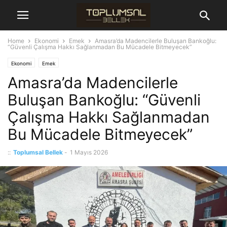
Home
Ekonomi
Emek
Amasra’da Madencilerle Buluşan Bankoğlu:
“Güvenli Çalışma Hakkı Sağlanmadan Bu Mücadele Bitmeyecek”
Ekonomi
Emek
Amasra’da Madencilerle
Buluşan Bankoğlu: “Güvenli
Çalışma Hakkı Sağlanmadan
Bu Mücadele Bitmeyecek”
::
Toplumsal Bellek
-
1 Mayıs 2026