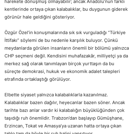
harekete dönüşmüş olmayabilir; ancak Anadolu’nun farklı
kentlerinde ortaya çıkan kalabalıklar, bu duygunun giderek
görünür hale geldiğini gösteriyor.
Özgür Özel’in konuşmalarında sık sık vurguladığı “Türkiye
İttifakı” söylemi de bu nedenle karşılık buluyor. Çünkü
meydanlarda görülen insanların önemli bir bölümü yalnızca
CHP seçmeni değil. Kendisini muhafazakâr, milliyetçi ya da
merkez sağ olarak tanımlayan birçok yurttaşın da bu
süreçte demokrasi, hukuk ve ekonomik adalet talepleri
etrafında ortaklaştığı görülüyor.
Elbette siyaset yalnızca kalabalıklarla kazanılmaz.
Kalabalıklar bazen dağılır, heyecanlar bazen söner. Ancak
tarihte bazı anlar vardır ki kalabalığın büyüklüğünden çok
taşıdığı ruh önemlidir. Trabzon’dan başlayıp Gümüşhane,
Erzincan, Tokat ve Amasya’ya uzanan hatta ortaya çıkan
tablo tam da böyle bir ruh halini yansıtıyor.