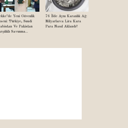
kke’de Yeni Güvenlik
76 İlde Aynı Karanlık Ağ:
seni: Türkiye, Suudi
Milyarlarca Lira Kara
abistan Ve Pakistan
Para Nasıl Aklandı?
rşılıklı Savunma...