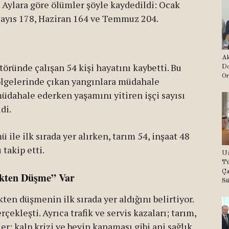
i. Aylara göre ölümler şöyle kaydedildi: Ocak
Mayıs 178, Haziran 164 ve Temmuz 204.
Ak
ründe çalışan 54 kişi hayatını kaybetti. Bu
Do
Or
bölgelerinde çıkan yangınlara müdahale
üdahale ederken yaşamını yitiren işçi sayısı
di.
 ile ilk sırada yer alırken, tarım 54, inşaat 48
takip etti.
Uz
Tü
Ça
ekten Düşme” Var
Sü
en düşmenin ilk sırada yer aldığını belirtiyor.
çekleşti. Ayrıca trafik ve servis kazaları; tarım,
er; kalp krizi ve beyin kanaması gibi ani sağlık