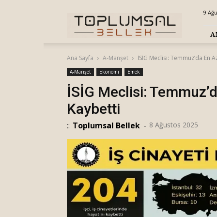
Toplumsal
9 Ağu
Bellek
A
Ana Sayfa
A-Manşet
İSİG Meclisi: Temmuz’da En Az
A-Manşet
Ekonomi
Emek
İSİG Meclisi: Temmuz’d
Kaybetti
::
Toplumsal Bellek
-
8 Ağustos 2025