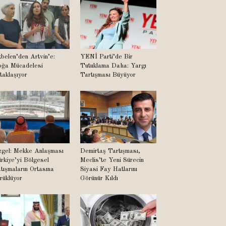
belen’den Artvin’e:
YENİ Parti’de Bir
ğa Mücadelesi
Tutuklama Daha: Yargı
taklaşıyor
Tartışması Büyüyor
gel: Mekke Anlaşması
Demirtaş Tartışması,
rkiye’yi Bölgesel
Meclis’te Yeni Sürecin
tışmaların Ortasına
Siyasi Fay Hatlarını
rüklüyor
Görünür Kıldı