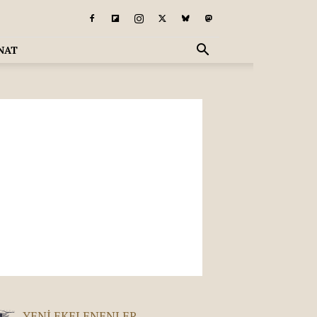
NAT
YENI EKELENENLER