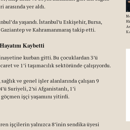
i arasında yer aldı.
Me
bul’da yaşandı. İstanbul’u Eskişehir, Bursa,
Ek
Ar
a, Gaziantep ve Kahramanmaraş takip etti.
Ka
Hayatını Kaybetti
inayetine kurban gitti. Bu çocuklardan 3’ü
ticaret ve 1’i taşımacılık sektöründe çalışıyordu.
 sağlık ve genel işler alanlarında çalışan 9
’ü Suriyeli, 2’si Afganistanlı, 1’i
göçmen işçi yaşamını yitirdi.
en işçilerin yalnızca 8’inin sendika üyesi