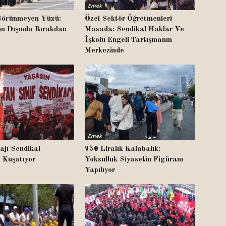
Emek
n Görünmeyen Yüzü:
Özel Sektör Öğretmenleri
n Dışında Bırakılan
Masada: Sendikal Haklar Ve
İşkolu Engeli Tartışmanın
Merkezinde
Emek
ajı Sendikal
950 Liralık Kalabalık:
 Kuşatıyor
Yoksulluk Siyasetin Figüranı
Yapılıyor