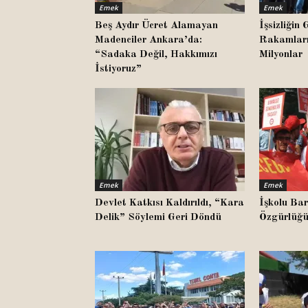
Emek
Emek
Beş Aydır Ücret Alamayan
İşsizliği
Madenciler Ankara’da:
Rakamları
“Sadaka Değil, Hakkımızı
Milyonlar
İstiyoruz”
Emek
Emek
Devlet Katkısı Kaldırıldı, “Kara
İşkolu Bar
Delik” Söylemi Geri Döndü
Özgürlüğü