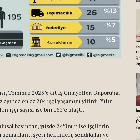
Se
El
Çö
Sı
clisi, Temmuz 2025’e ait İş Cinayetleri Raporu’nu
 ayında en az 204 işçi yaşamını yitirdi. Yılın
en işçi sayısı ise bin 165’e ulaştı.
İm
Te
Üz
ulusal basından, yüzde 24’ünün ise işçilerin
Sa
ği uzmanları, işyeri hekimleri, sendikalar ve