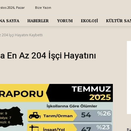
stos 2026, Pazar
Bize Yazın
NA SAYFA
HABERLER
YORUM
EKOLOJI
KÜLTÜR SA
 204 İşçi Hayatını Kaybetti
a En Az 204 İşçi Hayatını