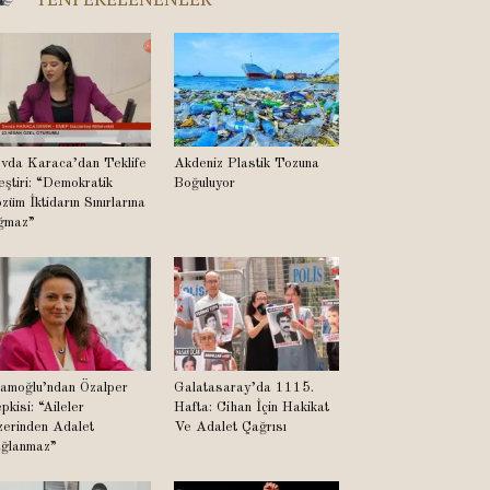
vda Karaca’dan Teklife
Akdeniz Plastik Tozuna
eştiri: “Demokratik
Boğuluyor
züm İktidarın Sınırlarına
ğmaz”
amoğlu’ndan Özalper
Galatasaray’da 1115.
pkisi: “Aileler
Hafta: Cihan İçin Hakikat
erinden Adalet
Ve Adalet Çağrısı
ğlanmaz”